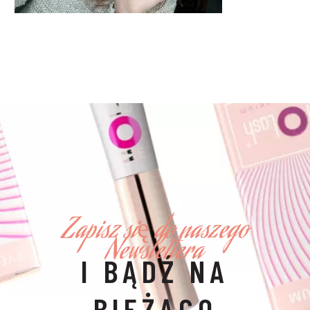
Zapisz się do naszego
Newslettera
I BĄDŹ NA
BIEŻĄCO