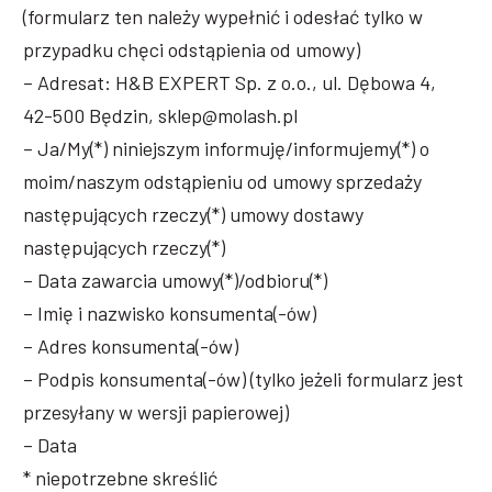
(formularz ten należy wypełnić i odesłać tylko w
przypadku chęci odstąpienia od umowy)
– Adresat: H&B EXPERT Sp. z o.o., ul. Dębowa 4,
42-500 Będzin, sklep@molash.pl
– Ja/My(*) niniejszym informuję/informujemy(*) o
moim/naszym odstąpieniu od umowy sprzedaży
następujących rzeczy(*) umowy dostawy
następujących rzeczy(*)
– Data zawarcia umowy(*)/odbioru(*)
– Imię i nazwisko konsumenta(-ów)
– Adres konsumenta(-ów)
– Podpis konsumenta(-ów) (tylko jeżeli formularz jest
przesyłany w wersji papierowej)
– Data
* niepotrzebne skreślić