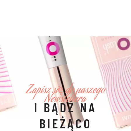
Zapisz się do naszego
Newslettera
I BĄDŹ NA
BIEŻĄCO