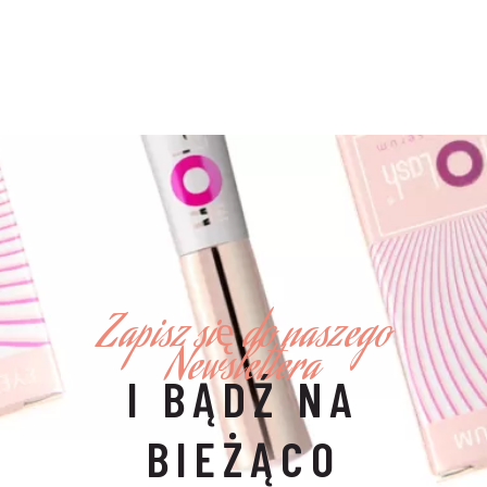
Zapisz się do naszego
Newslettera
I BĄDŹ NA
BIEŻĄCO