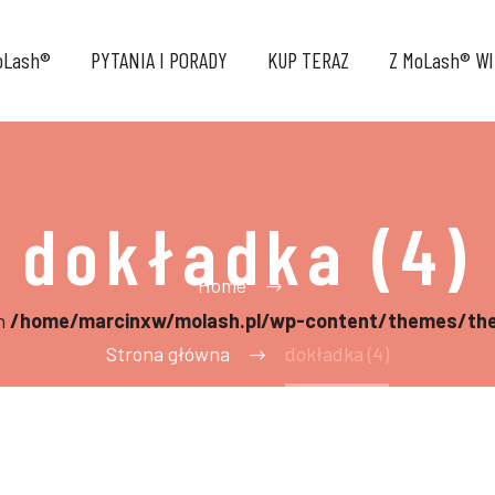
oLash®
PYTANIA I PORADY
KUP TERAZ
Z MoLash® WI
dokładka (4)
Home
in
/home/marcinxw/molash.pl/wp-content/themes/the
Strona główna
dokładka (4)