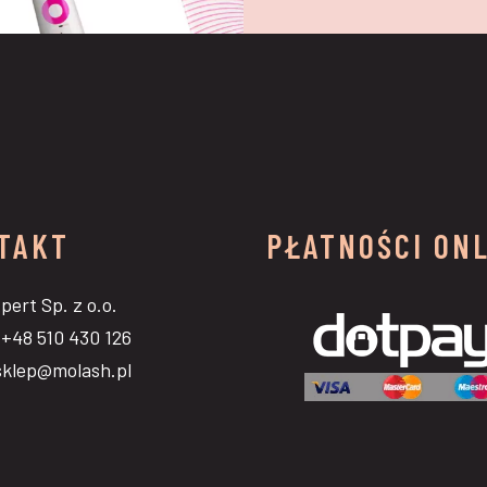
TAKT
PŁATNOŚCI ON
ert Sp. z o.o.
 +48 510 430 126
sklep@molash.pl